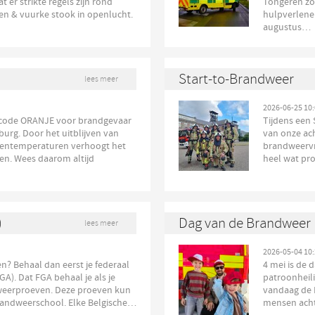
t er strikte regels zijn rond
Tongeren zo
n & vuurke stook in openlucht.
hulpverlener
augustus…
Start-to-Brandweer
lees meer
2026-06-25 10:
 code ORANJE voor brandgevaar
Tijdens een 
burg. Door het uitblijven van
van onze ac
tentemperaturen verhoogt het
brandweervri
en. Wees daarom altijd
heel wat pr
)
Dag van de Brandweer
lees meer
2026-05-04 10:
? Behaal dan eerst je federaal
4 mei is de d
GA). Dat FGA behaal je als je
patroonheil
weerproeven. Deze proeven kun
vandaag de D
brandweerschool. Elke Belgische…
mensen acht