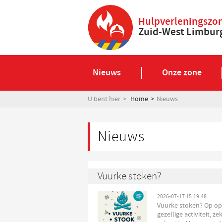
Hulpverleningszo
Zuid-West Limbur
Nieuws
Onze zone
U bent hier
Home
Nieuws
Nieuws
Vuurke stoken?
2026-07-17 15:19:48
Vuurke stoken? Op op
gezellige activiteit, 