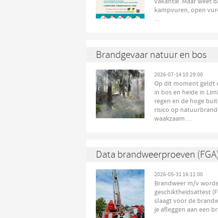
vakantie. Maar weet da
kampvuren, open vure
…
Brandgevaar natuur en bos
2026-07-14 10:29:00
Op dit moment geldt
in bos en heide in Lim
regen en de hoge bui
risico op natuurbrand
waakzaam…
Data brandweerproeven (FGA
2026-05-31 16:11:00
Brandweer m/v worden
geschiktheidsattest (F
slaagt voor de brand
je afleggen aan een 