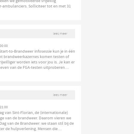
eken we gemotiveerde vrijwillig
-ambulanciers. Solliciteer tot en met 31
lees meer
00:00
Start-to-Brandweer infosessie kun je in één
ht brandweerkazernes komen testen of
jwilliger worden iets voor jou is. Je kan er
oeven van de FGA-testen uitproberen…
lees meer
21:00
ag van Sint-Florian, de (internationale)
ige van de brandweer. Daarom vieren we
ag van de Brandweer: we staan stil bij de
er de hulpverlening. Mensen die…