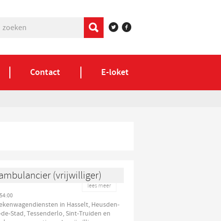
Contact
E-loket
mbulancier (vrijwilliger)
lees meer
54:00
iekenwagendiensten in Hasselt, Heusden-
-de-Stad, Tessenderlo, Sint-Truiden en