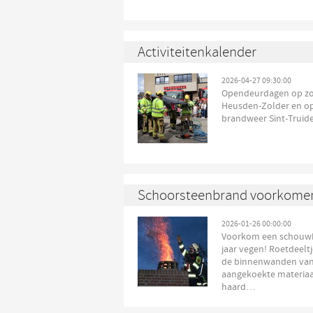
Activiteitenkalender
2026-04-27 09:30:00
Opendeurdagen op zon
Heusden-Zolder en op 
brandweer Sint-Truid
Schoorsteenbrand voorkome
2026-01-26 00:00:00
Voorkom een schouwbr
jaar vegen! Roetdeel
de binnenwanden van 
aangekoekte materiaal
haard…