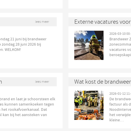
Externe vacatures voo
lees meer
2026-03-10 00:
dag 21 juni bij brandweer
Brandweer Z
zondag 28 juni 2026 bij
zonecomman
en. WELKOM!
vacatures v
beroepskapit
n
Wat kost de brandweer
lees meer
2026-01-12 11:
and en laat je schoorsteen elk
De brandweer
tjes kunnen samenkoeken tegen
factuur als 
het rookafvoerkanaal. Dat
Noodinterven
 kan bij het aansteken van
het verwijd
kleine…