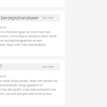
r beroepsbrandweer
lees meer
15:00
one Kempen gaat op zoek naar een
dant. Zone Vlaams-Brabant West heeft
oor beroepssergeanten en een
ein. Meer info? Hier doorklikken.
?
lees meer
00:00
 staat altijd paraat. Maar wie betaalt de
de brandweer langs geweest is?
ties zijn gratis, maar bijvoorbeeld voor
eren van een wespennest moet je een