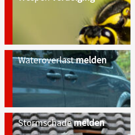
Wateroverlast
melden
Stormschade
melden