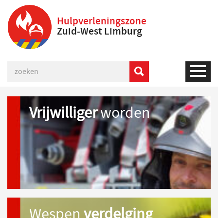
Hulpverleningszone
Zuid-West Limburg
Vrijwilliger
worden
Wespen
verdelging