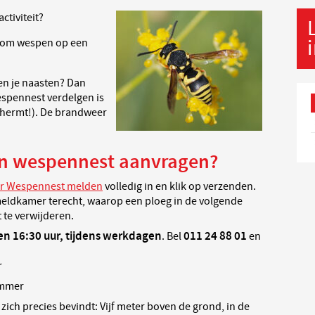
ctiviteit?
om wespen op een
en je naasten? Dan
espennest verdelgen is
schermt!). De brandweer
en wespennest aanvragen?
er Wespennest melden
volledig in en klik op verzenden.
meldkamer terecht, waarop een ploeg in de volgende
 te verwijderen.
en 16:30 uur, tijdens werkdagen
011 24 88 01
. Bel
en
r
ummer
zich precies bevindt: Vijf meter boven de grond, in de