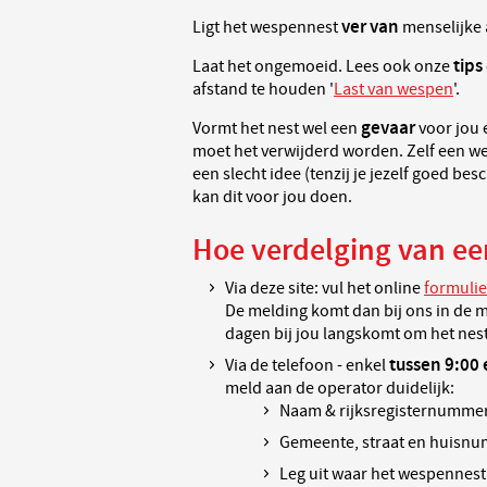
ver van
Ligt het wespennest
menselijke a
tips
Laat het ongemoeid. Lees ook onze
afstand te houden '
Last van wespen
'.
gevaar
Vormt het nest wel een
voor jou 
moet het verwijderd worden. Zelf een w
een slecht idee (tenzij je jezelf goed be
kan dit voor jou doen.
Hoe verdelging van e
Via deze site: vul het online
formuli
De melding komt dan bij ons in de 
dagen bij jou langskomt om het nest
tussen 9:00 
Via de telefoon - enkel
meld aan de operator duidelijk:
Naam & rijksregisternumme
Gemeente, straat en huisn
Leg uit waar het wespennest 