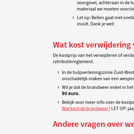
voorgevel, achteraan in de 
materiaal we moeten voorzi
Let op: Bellen gaat niet snel
invult. Dank je wel!
Wat kost verwijdering
De kostprijs van het verwijderen of verd
retributiereglement.
In de hulpverleningszone Zuid-West
onschadelijk maken van een wespe
Wil je dat de brandweer enkel in he
9
0 euro.
Bekijk voor meer info over de kostp
Wat kost de brandweer?
LET OP: jaa
Andere vragen over w