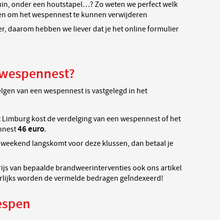
tuin, onder een houtstapel…? Zo weten we perfect welk
en om het wespennest te kunnen verwijderen
ler, daarom hebben we liever dat je het online formulier
 wespennest?
elgen van een wespennest is vastgelegd in het
 Limburg kost de verdelging van een wespennest of het
46 euro
nnest
.
t weekend langskomt voor deze klussen, dan betaal je
rijs van bepaalde brandweerinterventies ook ons artikel
rlijks worden de vermelde bedragen geÏndexeerd!
espen