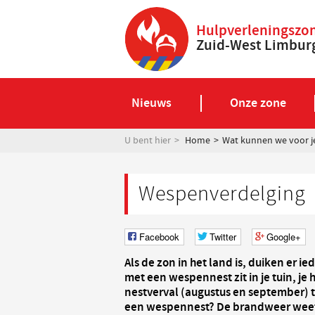
Hulpverleningszo
Zuid-West Limbur
Nieuws
Onze zone
U bent hier
Home
Wat kunnen we voor j
Wespenverdelging
Facebook
Twitter
Google+
Als de zon in het land is, duiken er i
met een wespennest zit in je tuin, je h
nestverval (augustus en september) t
een wespennest? De brandweer weet