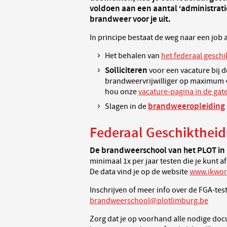
voldoen aan een aantal ‘administrat
brandweer voor je uit.
In principe bestaat de weg naar een job 
Het behalen van
het federaal geschi
Solliciteren
voor een vacature bij 
brandweervrijwilliger op maximum 
hou onze
vacature-pagina in de gate
brandweeropleiding
Slagen in de
Federaal Geschiktheid
De brandweerschool van het PLOT i
minimaal 1x per jaar testen die je kunt 
De data vind je op de website
www.ikwor
Inschrijven of meer info over de FGA-te
brandweerschool@plotlimburg.be
Zorg dat je op voorhand alle nodige doc