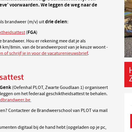
ieve’ voorwaarden. We leggen de weg naar de
drie delen
als brandweer (m/v) uit
:
FGA
ktheidsattest
(
)
de brandweer. Hou er rekening mee dat je als
4 km/8min. van de brandweerpost van je keuze woont -
n of schrijf je in voor de vacaturenieuwsbrief
.
sattest
n Genk
(Oefenhal PLOT, Zwarte Goudlaan 1)
organiseert
afleggen om het federaal geschiktheidsattest te behalen.
dbrandweer.be
sten? Contacteer de Brandweerschool van PLOT via mail
umenten digitaal bij de hand hebt (opgeladen op je pc,