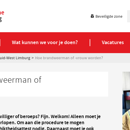
ne
Beveiligde zone
g
Wat kunnen we voor je doen?
Vacatures
uid-West Limburg
Hoe brandweerman of -vrouw worden?
weerman of
jwilliger of beroeps? Fijn. Welkom! Alleen moet je
rlopen. Om aan die procedure te mogen
hiktheidsattest nodig. Daarnaast moet je ook