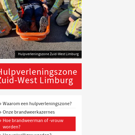
Hulpverleningszone Zuid-West Limburg
Hulpverleningszone
Zuid-West Limburg
Waarom een hulpverleningszone?
Onze brandweerkazernes
Hoe brandweerman of -vrouw
worden?