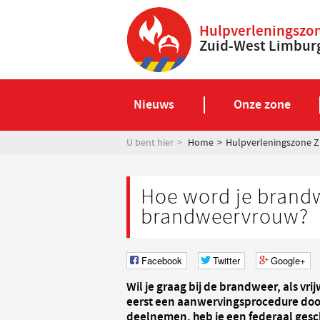
Hulpverleningszo
Zuid-West Limbur
Nieuws
Onze zone
U bent hier
Home
Hulpverleningszone Z
Hoe word je brand
brandweervrouw?
Facebook
Twitter
Google+
Wil je graag bij de brandweer, als vri
eerst een aanwervingsprocedure doo
deelnemen, heb je een federaal gesc